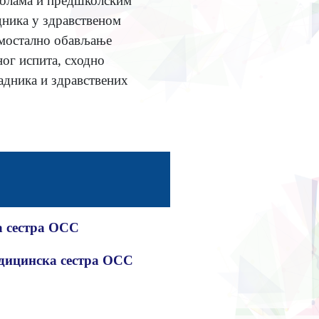
колама и предшколским
дника у здравственом
самостално обављање
ог испита, сходно
адника и здравствених
а сестра ОСС
едицинска сестра ОСС