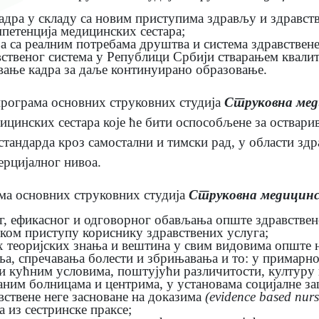
дра у складу са новим приступима здрављу и здравств
петенција медицинских сестара;
 са реалним потребама друштва и система здравствене
ственог система у Републици Србији стварањем квалит
ање кадра за даље континуирано образовање.
програма основних струковних студија
Струковна мед
ицинских сестара које ће бити оспособљене за оствар
тандарда кроз самостални и тимски рад, у области здра
ерцијалног нивоа.
ма основних струковних студија
Струковна медицинс
, ефикасног и одговорног обављања опште здравствене
ком приступу кориснику здравствених услуга;
 теоријских знања и вештина у свим видовима опште н
а, спречавања болести и збрињавања и то: у примарно
и кућним условима, поштујући различитости, културу 
ним болницама и центрима, у установама социјалне за
ствене неге засноване на доказима
(
evidence based nur
 из сестринске праксе;