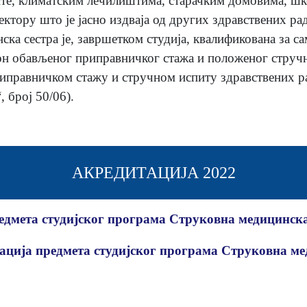
ите, климатским лечилиштима, старачким домовима, ш
ектору што је јасно издваја од других здравствених ра
ска сестра је, завршетком студија, квалификована за 
он обављеног приправничког стажа и положеног стручн
иправничком стажу и стручном испиту здравствених р
, број 50/06).
АКРЕДИТАЦИЈА 2022
едмета студијског програма Струковна медицинск
ција предмета студијског програма Струковна м