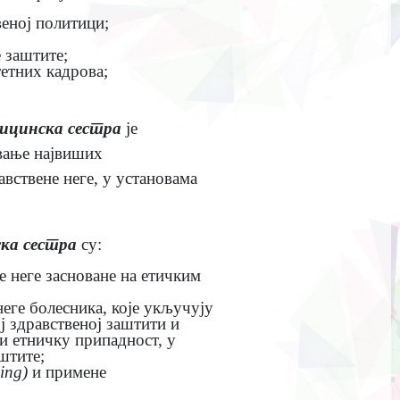
еној политици;
 заштите;
етних кадрова;
ицинска сестра
је
ивање највиших
вствене неге, у установама
ка сестра
су:
 неге засноване на етичким
еге болесника, које укључују
ј здравственој заштити и
и етничку припадност, у
штите;
sing
)
и примене