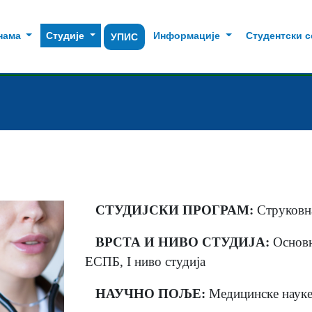
нама
Студије
Информације
Студентски 
УПИС
СТУДИЈСКИ ПРОГРАМ:
Струковна
ВРСТА И НИВО СТУДИЈА:
Основн
ЕСПБ, I ниво студија
НАУЧНО ПОЉЕ:
Медицинске наук