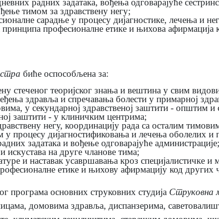
невних радних задатака, вођења одговарајуће сестрин
ђење тимом за здравствену негу;
оналне сарадње у процесу дијагностике, лечења и нег
принципа професионалне етике и њихова афирмација к
естра
биће оспособљена за:
ну стеченог теоријског знања и вештина у свим видов
ђења здравља и спречавања болести у примарној здрав
вима, у секундарној здравственој заштити - општим и
еној заштити - у клиничким центрима;
равствену негу, координацију рада са осталим тимови
м у процесу дијагностификовања и лечења оболелих и 
адних задатака и вођење одговарајуће администрације
и искустава на друге чланове тима;
туре и наставак усавршавања кроз специјалистичке и м
офесионалне етике и њихову афирмацију код других ч
ког програма основних струковних студија
Струковна 
лницама, домовима здравља, диспанзерима, саветовалиш