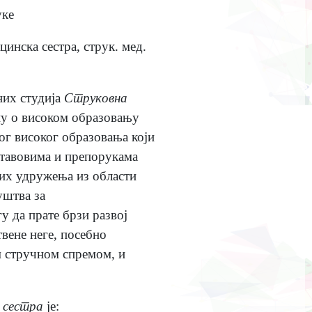
уке
инска сестра, струк. мед.
них студија
Струковна
ну о високом образовању
ог високог образовања који
ставовима и препорукама
их удружења из области
уштва за
у да прате брзи развој
твене неге, посебно
м стручном спремом, и
 сестра
је: