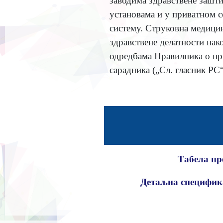
заводима здравствене зашт
установама и у приватном с
систему. Струковна медицин
здравствене делатности нак
одредбама Правилника о пр
сарадника („Сл. гласник РС“
Табела пр
Детаљна специфика