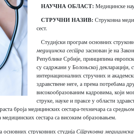
НАУЧНА ОБЛАСТ:
Медицинске на
СТРУЧНИ НАЗИВ:
Струковна медиц
сест.
Студијски програм основних струков
медицинска сестра
заснован је на Зако
Републике Србије, принципима европск
су садржани у Болоњској декларацији, 
интернационалних стручних и академск
здравствене неге, а према потребама др
високообразованим кадровима, који мог
струке, науке и праксе у области здравс
раста броја медицинских сестара-техничара са средњо
а медицинских сестара са високим образовањем.
а основних струковних студија
Струковна медицинска