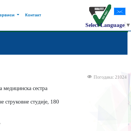
сервиси
Контакт
Select Language
▼
Погодака: 21024
 медицинска сестра
е струковне студије, 180
е