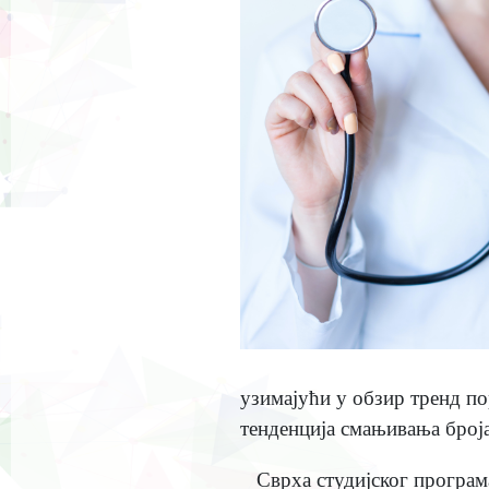
узимајући у обзир тренд по
тенденција смањивања број
Сврха студијског програм