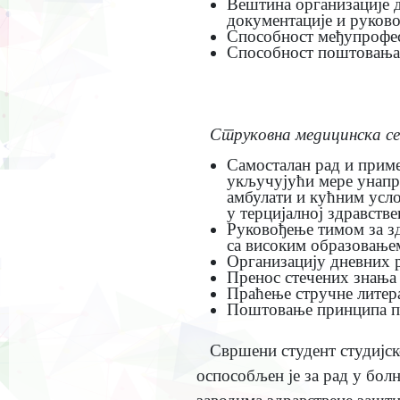
Вештина организације д
документације и руково
Способност међупрофеси
Способност поштовања 
Струковна
медицинска
с
Самосталан рад и приме
укључујући мере унапре
амбулати и кућним усло
у терцијалној здравств
Руковођење тимом за зд
са високим образовање
Организацију дневних р
Пренос стечених знања 
Праћење стручне литера
Поштовање принципа пр
Свршени студент студијс
оспособљeн је за рад у бо