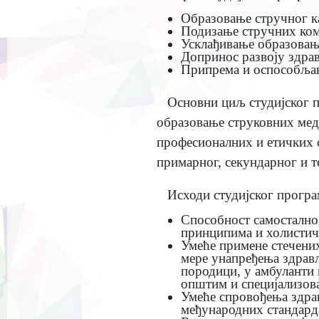
Образовање стручног ка
Подизање стручних ком
Усклађивање образовања
Допринос развоју здрав
Припрема и оспособљав
Основни циљ студијског 
образовање струковних мед
професионалних и етичких с
примарног, секундарног и т
Исходи студијског програ
Способност самосталног
принципима и холистич
Умеће примене стечених
мере унапређења здрављ
породици, у амбуланти 
општим и специјализова
Умеће спровођења здрав
међународних стандарда