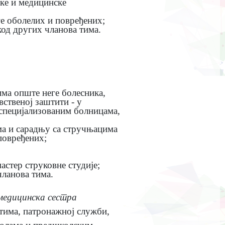
ске и медицинске
е оболелих и повређених;
од других чланова тима.
има опште неге болесника,
ственој заштити - у
 специјализованим болницама,
ма и сарадњу са стручњацима
повређених;
;
астер струковне студије;
ланова тима.
медицинска сестра
тима, патронажној служби,