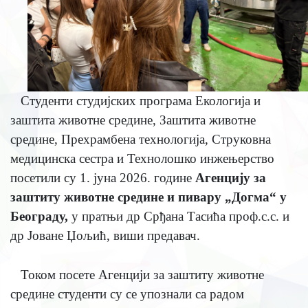
Студенти студијских програма Екологија и
заштита животне средине, Заштита животне
средине, Прехрамбена технологија, Струковна
медицинска сестра и Технолошко инжењерство
посетили су 1. јуна 2026. године
Агенцију за
заштиту животне средине и пивару „Догма“ у
Београду,
у пратњи др Срђана Тасића проф.с.с. и
др Јоване Џољић, виши предавач.
Током посете Агенцији за заштиту животне
средине студенти су се упознали са радом