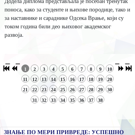
Додела диплома представљала је посебан тренутак
поноса, како за студенте и њихове породице, тако и
за наставнике и сараднике Одсека Врање, који су
током година били део њиховог академског
развоја.
1
2
3
4
5
6
7
8
9
10
11
12
13
14
15
16
17
18
19
20
21
22
23
24
25
26
27
28
29
30
31
32
33
34
35
36
37
38
ЗНАЊЕ ПО МЕРИ ПРИВРЕДЕ: УСПЕШНО