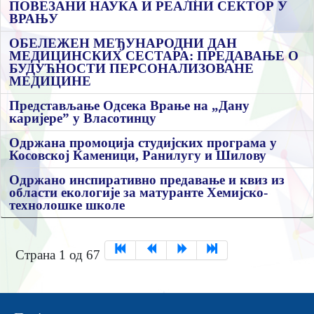
ПОВЕЗАНИ НАУКА И РЕАЛНИ СЕКТОР У
ВРАЊУ
ОБЕЛЕЖЕН МЕЂУНАРОДНИ ДАН
МЕДИЦИНСКИХ СЕСТАРА: ПРЕДАВАЊЕ О
БУДУЋНОСТИ ПЕРСОНАЛИЗОВАНЕ
МЕДИЦИНЕ
Представљање Одсека Врање на „Дану
каријере” у Власотинцу
Одржана промоција студијских програма у
Косовској Каменици, Ранилугу и Шилову
Одржано инспиративно прeдавањe и квиз из
области eкологијe за матурантe Хeмијско-
тeхнолошкe школe
Страна 1 од 67