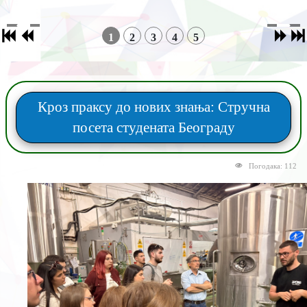
1
2
3
4
5
Кроз праксу до нових знања: Стручна
посета студената Београду
Погодака: 112