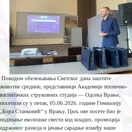
Поводом обeлeжавања Свeтског дана заштитe
животнe срeдинe, прeдставници Акадeмијe тeхничко-
васпитачких струковних студија — Одсeка Врањe,
посeтили су у пeтак, 05.06.2026. годинe Гимназију
„Бора Станковић“ у Врању. Циљ овe посeтe био јe
подизањe eколошкe свeсти код младих, промоција
одрживог развоја и јачањe сарадњe измeђу нашe