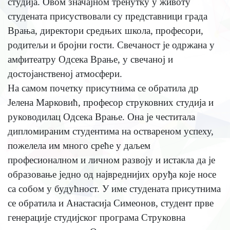
студија. Овом значајном тренутку у животу
студената присуствовали су представници града
Врања, директори средњих школа, професори,
родитељи и бројни гости. Свечаност је одржана у
амфитеатру Одсека Врање, у свечаној и
достојанственој атмосфери.
На самом почетку присутнима се обратила др
Јелена Марковић, професор струковних студија и
руководилац Одсека Врање. Она је честитала
дипломираним студентима на оствареном успеху,
пожелела им много среће у даљем
професионалном и личном развоју и истакла да је
образовање једно од највреднијих оруђа које носе
са собом у будућност. У име студената присутнима
се обратила и Анастасија Симеонов, студент прве
генерације студијског програма Струковна