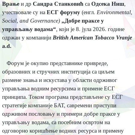
Врање
и др
Сандра Станковић
са
Одсека Ниш
,
учествовале су на
ЕСГ форуму
(енгл.
Environmental,
Social, and Governance
)
„Добре праксе у
управљању водама“
, који је 8. јула 2026. године
одржан у компанији
British American Tobacco Vranje
a.d.
Форум је окупио представнике привреде,
образовних и стручних институција са циљем
размене знања и искустава у области одрживог
управљања водним ресурсима и примене ЕСГ
принципа. Током програма представљене су ЕСГ
стратегије компаније БАТ, савремени приступи
одрживом пословању и примери добре праксе у
управљању водама, са посебним освртом на
одговорно коришћење водних ресурса и примену