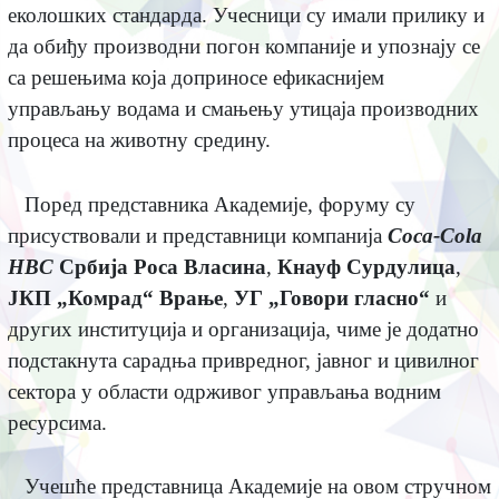
еколошких стандарда. Учесници су имали прилику и
да обиђу производни погон компаније и упознају се
са решењима која доприносе ефикаснијем
управљању водама и смањењу утицаја производних
процеса на животну средину.
Поред представника Академије, форуму су
присуствовали и представници компанија
Coca-Cola
HBC
Србија
Роса Власина
,
Кнауф Сурдулица
,
ЈКП „Комрад“ Врање
,
УГ „Говори гласно“
и
других институција и организација, чиме је додатно
подстакнута сарадња привредног, јавног и цивилног
сектора у области одрживог управљања водним
ресурсима.
Учешће представница Академије на овом стручном