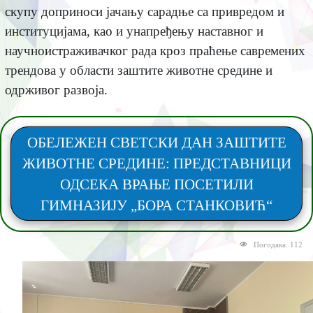
скупу доприноси јачању сарадње са привредом и
институцијама, као и унапређењу наставног и
научноистраживачког рада кроз праћење савремених
трендова у области заштите животне средине и
одрживог развоја.
ОБЕЛЕЖЕН СВЕТСКИ ДАН ЗАШТИТЕ
ЖИВОТНЕ СРЕДИНЕ: ПРЕДСТАВНИЦИ
ОДСЕКА ВРАЊЕ ПОСЕТИЛИ
ГИМНАЗИЈУ „БОРА СТАНКОВИЋ“
Погодака: 112