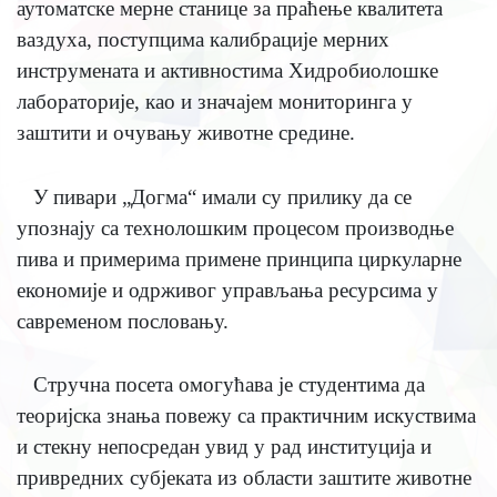
аутоматске мерне станице за праћење квалитета
ваздуха, поступцима калибрације мерних
инструмената и активностима Хидробиолошке
лабораторије, као и значајем мониторинга у
заштити и очувању животне средине.
У пивари „Догма“ имали су прилику да се
упознају са технолошким процесом производње
пива и примерима примене принципа циркуларне
економије и одрживог управљања ресурсима у
савременом пословању.
Стручна посета омогућава је студентима да
теоријска знања повежу са практичним искуствима
и стекну непосредан увид у рад институција и
привредних субјеката из области заштите животне