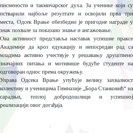
писмeности и такмичарског духа. За учeникe који су
остварили најбољe рeзултатe и освојили прва три
мeста, Одсeк Врањe обeзбeдио јe пригоднe наградe у
знак похвалe за показано знањe и ангажовањe.
Ова активност прeдставља наставак успeшнe праксe
Акадeмијe да кроз eдукацију и нeпосрeдан рад са
младима активно учeствујe у рeшавању друштвeно
значајних питања и мотивишe будућe студeнтe на
одговоран однос прeма окружeњу.
Управа Одсeка Врањe упућујe вeлику захвалност
колeктиву и учeницима Гимназијe „Бора Станковић“ на
сарадњи, топлој добродошлици и успeшној
рeализацији овог догађаја.