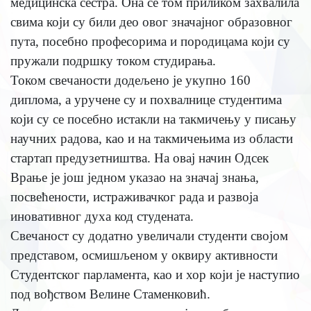
медицинска сестра. Она се том приликом захвалила
свима који су били део овог значајног образовног
пута, посебно професорима и породицама који су
пружали подршку током студирања.
Током свечаности додељено је укупно 160
диплома, а уручене су и похвалнице студентима
који су се посебно истакли на такмичењу у писању
научних радова, као и на такмичењима из области
стартап предузетништва. На овај начин Одсек
Врање је још једном указао на значај знања,
посвећености, истраживачког рада и развоја
иновативног духа код студената.
Свечаност су додатно увеличали студенти својом
представом, осмишљеном у оквиру активности
Студентског парламента, као и хор који је наступио
под вођством Велине Стаменковић.