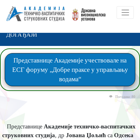
ДОГАЂАЈИ
Представнице Академије учествовале на
ЕСГ форуму „Добре праксе у управљању
водама“
Погодака: 80
Представнице
Академије техничко-васпитачких
струковних студија
, др
Јована Џољић
са
Одсека