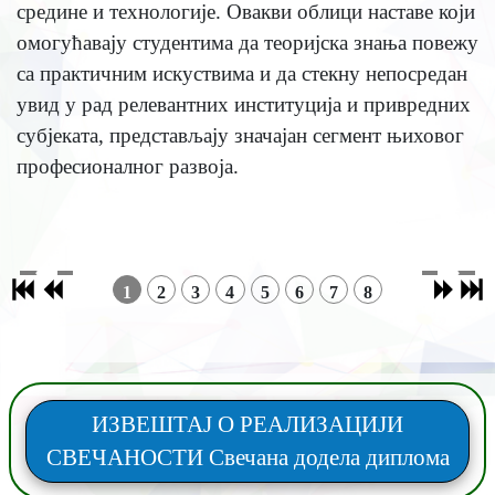
средине и технологије. Овакви облици наставе који
омогућавају студентима да теоријска знања повежу
са практичним искуствима и да стекну непосредан
увид у рад релевантних институција и привредних
субјеката, представљају значајан сегмент њиховог
професионалног развоја.
1
2
3
4
5
6
7
8
ИЗВЕШТАЈ О РЕАЛИЗАЦИЈИ
СВЕЧАНОСТИ Свечана додела диплома