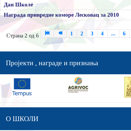
Дан Школе
Награда привредне коморе Лесковац за 2010
1
2
3
4
...
6
Страна 2 од 6
Пројекти , награде и признања
О ШКОЛИ