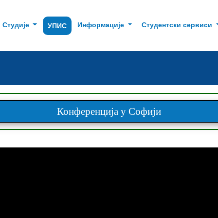
Студије
Информације
Студентски сервиси
УПИС
Конференција у Софији