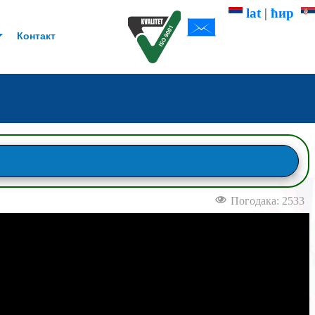
lat
|
ћир
Контакт
Погодака: 2533