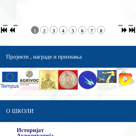
1
2
3
4
5
6
7
8
Пројекти , награде и признања
О ШКОЛИ
Историјат
Акредитација