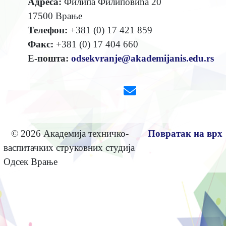
Адреса:
Филипа Филиповића 20
17500 Врање
Телефон:
+381 (0) 17 421 859
Факс:
+381 (0) 17 404 660
Е-пошта:
odsekvranje@akademijanis.edu.rs
© 2026 Академија техничко-
Повратак на врх
васпитачких струковних студија
Одсек Врање