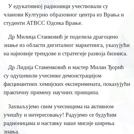
У едукативној радионици учествовали су
чланови Културно образовног центра из Врања и
студенти АТВСС Одсека Врање.
Др Милица Станковић је поделила драгоцено
знање из области дигиталног маркетинга, указујући
на најновије трендове и стратегије развоја бизниса.
Др Лидија Стаменковић и мастер Милан Ђорић
су одушевили учеснике демонстрацијом
фасцинантних хемијских експеримената, показујући
практичну примену научних принципа.
Захваљујемо свим учесницима на активном
учешћу и интересовању! Радујемо се будућим
радионицама и наставку наше мисије ширења
знања.