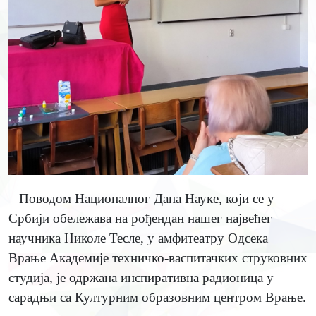
Поводом Националног Дана Науке, који се у
Србији обележава на рођендан нашег највећег
научника Николе Тесле, у амфитеатру Одсека
Врање Академије техничко-васпитачких струковних
студија, је одржана инспиративна радионица у
сарадњи са Културним образовним центром Врање.