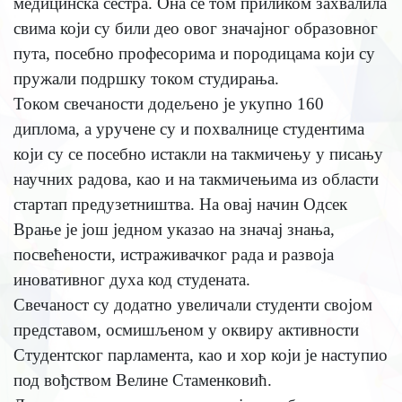
медицинска сестра. Она се том приликом захвалила
свима који су били део овог значајног образовног
пута, посебно професорима и породицама који су
пружали подршку током студирања.
Током свечаности додељено је укупно 160
диплома, а уручене су и похвалнице студентима
који су се посебно истакли на такмичењу у писању
научних радова, као и на такмичењима из области
стартап предузетништва. На овај начин Одсек
Врање је још једном указао на значај знања,
посвећености, истраживачког рада и развоја
иновативног духа код студената.
Свечаност су додатно увеличали студенти својом
представом, осмишљеном у оквиру активности
Студентског парламента, као и хор који је наступио
под вођством Велине Стаменковић.