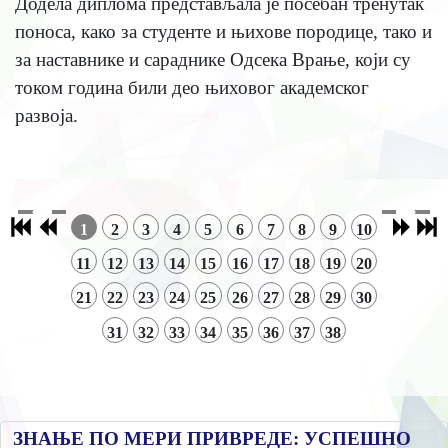
Додела диплома представљала је посебан тренутак
поноса, како за студенте и њихове породице, тако и
за наставнике и сараднике Одсека Врање, који су
током година били део њиховог академског
развоја.
1
2
3
4
5
6
7
8
9
10
11
12
13
14
15
16
17
18
19
20
21
22
23
24
25
26
27
28
29
30
31
32
33
34
35
36
37
38
ЗНАЊЕ ПО МЕРИ ПРИВРЕДЕ: УСПЕШНО