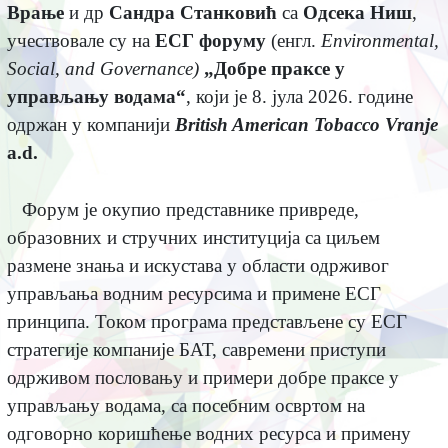
Врање
и др
Сандра Станковић
са
Одсека Ниш
,
учествовале су на
ЕСГ форуму
(енгл.
Environmental,
Social, and Governance
)
„Добре праксе у
управљању водама“
, који је 8. јула 2026. године
одржан у компанији
British American Tobacco Vranje
a.d.
Форум је окупио представнике привреде,
образовних и стручних институција са циљем
размене знања и искустава у области одрживог
управљања водним ресурсима и примене ЕСГ
принципа. Током програма представљене су ЕСГ
стратегије компаније БАТ, савремени приступи
одрживом пословању и примери добре праксе у
управљању водама, са посебним освртом на
одговорно коришћење водних ресурса и примену