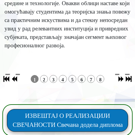
средине и технологије. Овакви облици наставе који
омогућавају студентима да теоријска знања повежу
са практичним искуствима и да стекну непосредан
увид у рад релевантних институција и привредних
субјеката, представљају значајан сегмент њиховог
професионалног развоја.
1
2
3
4
5
6
7
8
ИЗВЕШТАЈ О РЕАЛИЗАЦИЈИ
СВЕЧАНОСТИ Свечана додела диплома