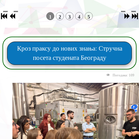
1
2
3
4
5
Кроз праксу до нових знања: Стручна
посета студената Београду
Погодака: 109