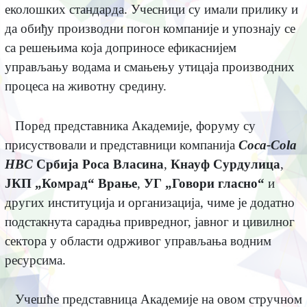
еколошких стандарда. Учесници су имали прилику и
да обиђу производни погон компаније и упознају се
са решењима која доприносе ефикаснијем
управљању водама и смањењу утицаја производних
процеса на животну средину.
Поред представника Академије, форуму су
присуствовали и представници компанија
Coca-Cola
HBC
Србија
Роса Власина
,
Кнауф Сурдулица
,
ЈКП „Комрад“ Врање
,
УГ „Говори гласно“
и
других институција и организација, чиме је додатно
подстакнута сарадња привредног, јавног и цивилног
сектора у области одрживог управљања водним
ресурсима.
Учешће представница Академије на овом стручном