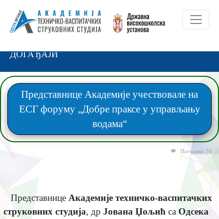
ДОГАЂАЈИ
Представнице Академије учествовале на
ЕСГ форуму „Добре праксе у управљању
водама“
Погодака: 76
Представнице
Академије техничко-васпитачких
струковних студија
, др
Јована Џољић
са
Одсека