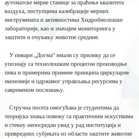
аутоматске мерне станице за праћење квалитета
ваздуха, поступцима калибрације мерних
инструмената и активностима Хидробиолошке
лабораторије, као и значајем мониторинга у
заштити и очувању животне средине.
У пивари „Догма“ имали су прилику да се
упознају са технолошким процесом производње
пива и примерима примене принципа циркуларне
економије и одрживог управљања ресурсима у
савременом пословању.
Стручна посета омогућава је студентима да
теоријска знања повежу са практичним искуствима
и стекну непосредан увид у рад институција и
привредних субјеката из области заштите животне