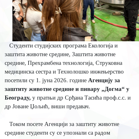
Студенти студијских програма Екологија и
заштита животне средине, Заштита животне
средине, Прехрамбена технологија, Струковна
медицинска сестра и Технолошко инжењерство
посетили су 1. јуна 2026. године
Агенцију за
заштиту животне средине и пивару „Догма“ у
Београду,
у пратњи др Срђана Тасића проф.с.с. и
др Јоване Џољић, виши предавач.
Током посете Агенцији за заштиту животне
средине студенти су се упознали са радом