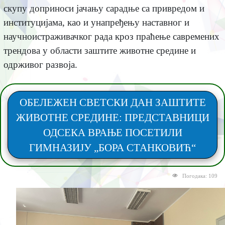
скупу доприноси јачању сарадње са привредом и
институцијама, као и унапређењу наставног и
научноистраживачког рада кроз праћење савремених
трендова у области заштите животне средине и
одрживог развоја.
ОБЕЛЕЖЕН СВЕТСКИ ДАН ЗАШТИТЕ
ЖИВОТНЕ СРЕДИНЕ: ПРЕДСТАВНИЦИ
ОДСЕКА ВРАЊЕ ПОСЕТИЛИ
ГИМНАЗИЈУ „БОРА СТАНКОВИЋ“
Погодака: 109