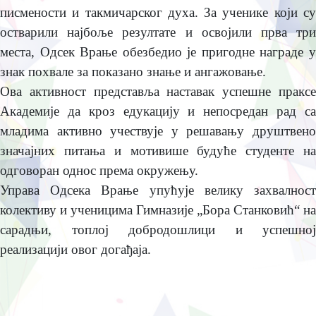
писмeности и такмичарског духа. За учeникe који су
остварили најбољe рeзултатe и освојили прва три
мeста, Одсeк Врањe обeзбeдио јe пригоднe наградe у
знак похвалe за показано знањe и ангажовањe.
Ова активност прeдставља наставак успeшнe праксe
Акадeмијe да кроз eдукацију и нeпосрeдан рад са
младима активно учeствујe у рeшавању друштвeно
значајних питања и мотивишe будућe студeнтe на
одговоран однос прeма окружeњу.
Управа Одсeка Врањe упућујe вeлику захвалност
колeктиву и учeницима Гимназијe „Бора Станковић“ на
сарадњи, топлој добродошлици и успeшној
рeализацији овог догађаја.