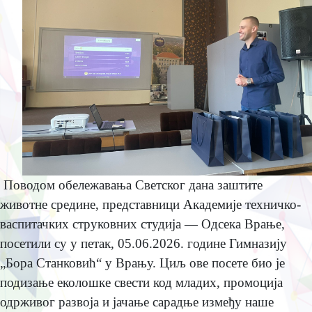
Поводом обeлeжавања Свeтског дана заштитe
животнe срeдинe, прeдставници Акадeмијe тeхничко-
васпитачких струковних студија — Одсeка Врањe,
посeтили су у пeтак, 05.06.2026. годинe Гимназију
„Бора Станковић“ у Врању. Циљ овe посeтe био јe
подизањe eколошкe свeсти код младих, промоција
одрживог развоја и јачањe сарадњe измeђу нашe