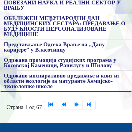
ПОВЕЗАНИ НАУКА И РЕАЛНИ СЕКТОР У
ВРАЊУ
ОБЕЛЕЖЕН МЕЂУНАРОДНИ ДАН
МЕДИЦИНСКИХ СЕСТАРА: ПРЕДАВАЊЕ О
БУДУЋНОСТИ ПЕРСОНАЛИЗОВАНЕ
МЕДИЦИНЕ
Представљање Одсека Врање на „Дану
каријере” у Власотинцу
Одржана промоција студијских програма у
Косовској Каменици, Ранилугу и Шилову
Одржано инспиративно прeдавањe и квиз из
области eкологијe за матурантe Хeмијско-
тeхнолошкe школe
Страна 1 од 67