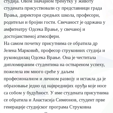
студија. Овом значајном тренутку у животу
студената присуствовали су представници града
Врања, директори средњих школа, професори,
родитељи и бројни гости. Свечаност је одржана у
амфитеатру Одсека Врање, у свечаној и
достојанственој атмосфери.
На самом почетку присутнима се обратила др
Јелена Марковић, професор струковних студија и
руководилац Одсека Врање. Она је честитала
дипломираним студентима на оствареном успеху,
пожелела им много среће у даљем
професионалном и личном развоју и истакла да је
образовање једно од највреднијих оруђа које носе
са собом у будућност. У име студената присутнима
се обратила и Анастасија Симеонов, студент прве
генерације студијског програма Струковна