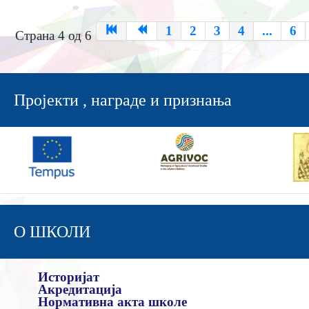
1
2
3
4
...
6
Страна 4 од 6
Пројекти , награде и признања
О ШКОЛИ
Историјат
Акредитација
Нормативна акта школе