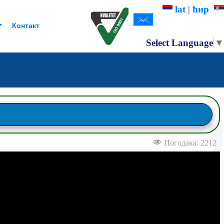
lat
|
ћир
Контакт
Select Language
▼
Погодака: 2212