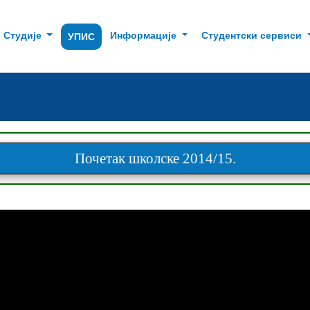
Студије
Информације
Студентски сервиси
УПИС
Почетак школске 2014/15.